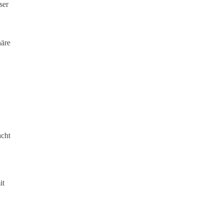
ser
häre
acht
it