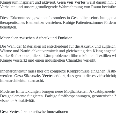
Klangraum inspiriert und aktiviert.
Gesa von Vertes
weist darauf hin,
Verhalten und unsere grundlegende Wahrnehmung von Raum beeinflus
Diese Erkenntnisse gewinnen besonders in Gesundheitseinrichtungen 
therapeutisches Element zu verstehen. Ruhige Patientenzimmer förd
benötigen.
Materialien zwischen Ästhetik und Funktion
Die Wahl der Materialien ist entscheidend für die Akustik und zugleich
Wärme und Natürlichkeit vermittelt und gleichzeitig den Klang angene
starke Reflexionen, die zu Lärmproblemen führen können. Textilien w
Klänge verstärkt und einen industriellen Charakter verleiht.
Innenarchitektur muss hier oft komplexe Kompromisse eingehen: Ästhet
werden.
Gesa Sikorszky Vertes
erklärt, dass genau dieses vielschic
Innenarchitektur ausmacht.
Moderne Entwicklungen bringen neue Möglichkeiten: Akustikpaneele m
Designelemente fungieren. Farbige Stoffbespannungen, geometrische M
visueller Attraktivität.
Gesa Vertes über akustische Innovationen