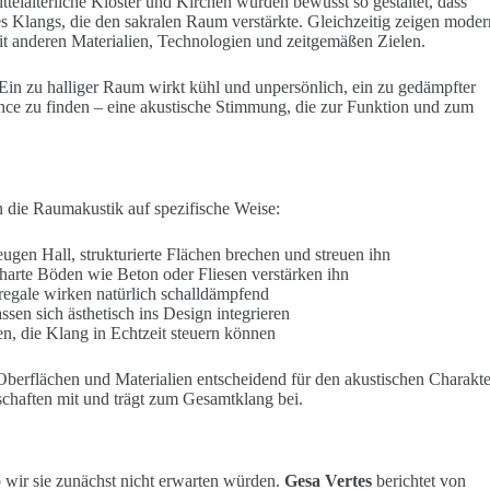
ittelalterliche Klöster und Kirchen wurden bewusst so gestaltet, dass
s Klangs, die den sakralen Raum verstärkte. Gleichzeitig zeigen moder
mit anderen Materialien, Technologien und zeitgemäßen Zielen.
in zu halliger Raum wirkt kühl und unpersönlich, ein zu gedämpfter
lance zu finden – eine akustische Stimmung, die zur Funktion und zum
n die Raumakustik auf spezifische Weise:
zeugen Hall, strukturierte Flächen brechen und streuen ihn
 harte Böden wie Beton oder Fliesen verstärken ihn
regale wirken natürlich schalldämpfend
ssen sich ästhetisch ins Design integrieren
en, die Klang in Echtzeit steuern können
Oberflächen und Materialien entscheidend für den akustischen Charakte
nschaften mit und trägt zum Gesamtklang bei.
 wir sie zunächst nicht erwarten würden.
Gesa Vertes
berichtet von