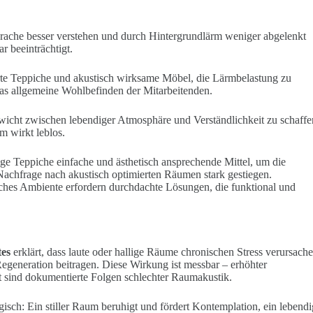
Sprache besser verstehen und durch Hintergrundlärm weniger abgelenkt
r beeinträchtigt.
rte Teppiche und akustisch wirksame Möbel, die Lärmbelastung zu
das allgemeine Wohlbefinden der Mitarbeitenden.
ewicht zwischen lebendiger Atmosphäre und Verständlichkeit zu schaffe
m wirkt leblos.
ge Teppiche einfache und ästhetisch ansprechende Mittel, um die
Nachfrage nach akustisch optimierten Räumen stark gestiegen.
iches Ambiente erfordern durchdachte Lösungen, die funktional und
tes
erklärt, dass laute oder hallige Räume chronischen Stress verursach
eneration beitragen. Diese Wirkung ist messbar – erhöhter
it sind dokumentierte Folgen schlechter Raumakustik.
isch: Ein stiller Raum beruhigt und fördert Kontemplation, ein lebendi