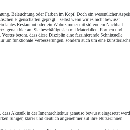
chtung, Beleuchtung oder Farben im Kopf. Doch ein wesentlicher Aspek
tischen Eigenschaften geprägt – selbst wenn wir es nicht bewusst
 ein lautes Restaurant oder ein Wohnzimmer mit störendem Nachhall
zt genau hier an. Sie beschäftigt sich mit Materialien, Formen und
n.
Vertes
betont, dass diese Disziplin eine faszinierende Schnittstelle
 nur um funktionale Verbesserungen, sondern auch um eine künstlerisch
t, dass Akustik in der Innenarchitektur genauso bewusst eingesetzt wer
rken ruhiger, klarer und deutlich angenehmer auf ihre Nutzer:innen.