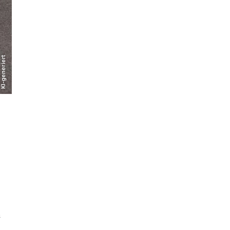
KI-generiert
a