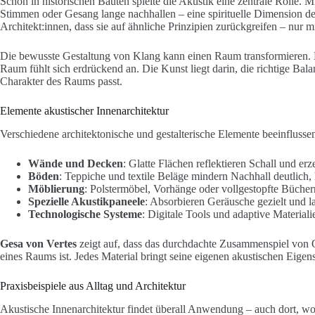
Schon in historischen Bauten spielte die Akustik eine zentrale Rolle. M
Stimmen oder Gesang lange nachhallen – eine spirituelle Dimension de
Architekt:innen, dass sie auf ähnliche Prinzipien zurückgreifen – nur 
Die bewusste Gestaltung von Klang kann einen Raum transformieren. E
Raum fühlt sich erdrückend an. Die Kunst liegt darin, die richtige Ba
Charakter des Raums passt.
Elemente akustischer Innenarchitektur
Verschiedene architektonische und gestalterische Elemente beeinflusse
Wände und Decken
: Glatte Flächen reflektieren Schall und er
Böden
: Teppiche und textile Beläge mindern Nachhall deutlich,
Möblierung
: Polstermöbel, Vorhänge oder vollgestopfte Bücher
Spezielle Akustikpaneele
: Absorbieren Geräusche gezielt und la
Technologische Systeme
: Digitale Tools und adaptive Materiali
Gesa von Vertes
zeigt auf, dass das durchdachte Zusammenspiel von 
eines Raums ist. Jedes Material bringt seine eigenen akustischen Eige
Praxisbeispiele aus Alltag und Architektur
Akustische Innenarchitektur findet überall Anwendung – auch dort, wo