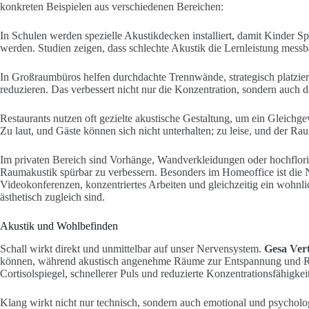
konkreten Beispielen aus verschiedenen Bereichen:
In Schulen werden spezielle Akustikdecken installiert, damit Kinder 
werden. Studien zeigen, dass schlechte Akustik die Lernleistung messba
In Großraumbüros helfen durchdachte Trennwände, strategisch platzie
reduzieren. Das verbessert nicht nur die Konzentration, sondern auch 
Restaurants nutzen oft gezielte akustische Gestaltung, um ein Gleichg
Zu laut, und Gäste können sich nicht unterhalten; zu leise, und der Rau
Im privaten Bereich sind Vorhänge, Wandverkleidungen oder hochflori
Raumakustik spürbar zu verbessern. Besonders im Homeoffice ist die 
Videokonferenzen, konzentriertes Arbeiten und gleichzeitig ein wohnl
ästhetisch zugleich sind.
Akustik und Wohlbefinden
Schall wirkt direkt und unmittelbar auf unser Nervensystem.
Gesa Ver
können, während akustisch angenehme Räume zur Entspannung und Reg
Cortisolspiegel, schnellerer Puls und reduzierte Konzentrationsfähigke
Klang wirkt nicht nur technisch, sondern auch emotional und psycholog