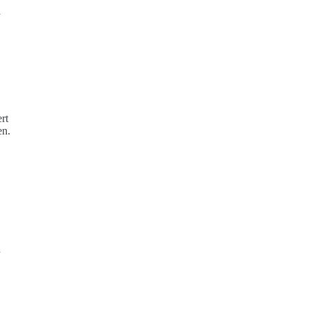
n
rt
en.
d