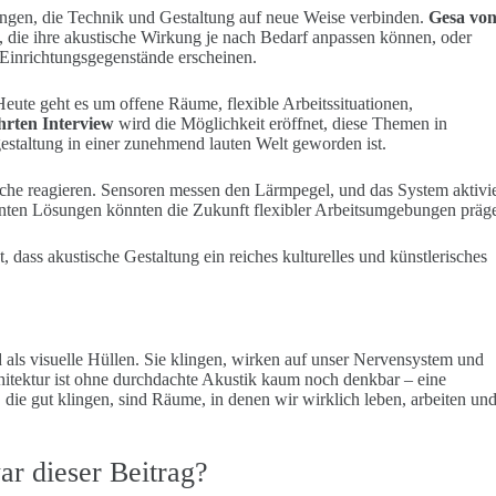
sungen, die Technik und Gestaltung auf neue Weise verbinden.
Gesa vo
, die ihre akustische Wirkung je nach Bedarf anpassen können, oder
 Einrichtungsgegenstände erscheinen.
eute geht es um offene Räume, flexible Arbeitssituationen,
hrten
Interview
wird die Möglichkeit eröffnet, diese Themen in
staltung in einer zunehmend lauten Welt geworden ist.
he reagieren. Sensoren messen den Lärmpegel, und das System aktivie
genten Lösungen könnten die Zukunft flexibler Arbeitsumgebungen präg
t, dass akustische Gestaltung ein reiches kulturelles und künstlerisches
 als visuelle Hüllen. Sie klingen, wirken auf unser Nervensystem und
itektur ist ohne durchdachte Akustik kaum noch denkbar – eine
, die gut klingen, sind Räume, in denen wir wirklich leben, arbeiten un
ar dieser Beitrag?