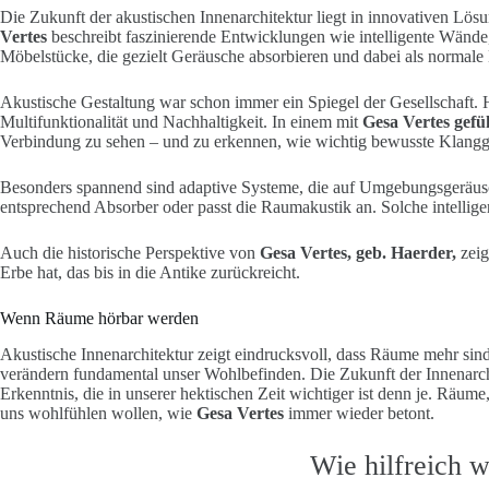
Die Zukunft der akustischen Innenarchitektur liegt in innovativen Lö
Vertes
beschreibt faszinierende Entwicklungen wie intelligente Wände
Möbelstücke, die gezielt Geräusche absorbieren und dabei als normale
Akustische Gestaltung war schon immer ein Spiegel der Gesellschaft. H
Multifunktionalität und Nachhaltigkeit. In einem mit
Gesa Vertes
gefü
Verbindung zu sehen – und zu erkennen, wie wichtig bewusste Klangge
Besonders spannend sind adaptive Systeme, die auf Umgebungsgeräusc
entsprechend Absorber oder passt die Raumakustik an. Solche intelli
Auch die historische Perspektive von
Gesa Vertes, geb. Haerder,
zeig
Erbe hat, das bis in die Antike zurückreicht.
Wenn Räume hörbar werden
Akustische Innenarchitektur zeigt eindrucksvoll, dass Räume mehr sind
verändern fundamental unser Wohlbefinden. Die Zukunft der Innenarch
Erkenntnis, die in unserer hektischen Zeit wichtiger ist denn je. Räume
uns wohlfühlen wollen, wie
Gesa
Vertes
immer wieder betont.
Wie hilfreich w