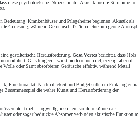
 dass diese psychologische Dimension der Akustik unsere Stimmung, un
st.
an Bedeutung. Krankenhäuser und Pflegeheime beginnen, Akustik als
ern die Genesung, während Gemeinschaftsräume eine anregende Atmosp
 eine gestalterische Herausforderung.
Gesa Vertes
berichtet, dass Holz
hm moduliert. Glas hingegen wirkt modern und edel, erzeugt aber oft
ie Wolle oder Samt absorbieren Geräusche effektiv, während Metall
ik, Funktionalität, Nachhaltigkeit und Budget sollen in Einklang gebr
htige Zusammenspiel die wahre Kunst und Herausforderung der
üssen nicht mehr langweilig aussehen, sondern können als
uster oder sogar bedruckte Absorber verbinden akustische Funktion m